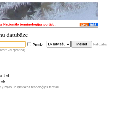
as Nacionālo terminoloģijas portālu
.
nu datubāze
Palīdzība
Precīzi
tor* vai *pratība)
n-1-ol
-ols
e ķīmijas un ķīmiskās tehnoloģijas termini