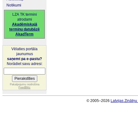
Notikumi
LZA TK termini
atrodami
Akadēmiskajā
terminu datubāzē
AkadTerm
Vēlaties portāla
jaunumus
saņemt pa e-pastu?
Norādiet savu adresi:
Pakalpojumu nodrošina
FeedBlitz
© 2005–2026
Latvijas Zinātņ