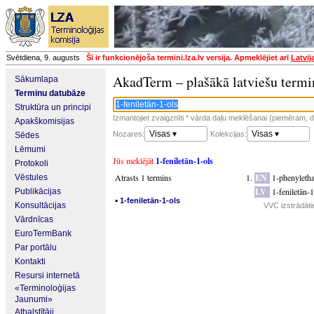
Svētdiena, 9. augusts
Šī ir funkcionējoša termini.lza.lv versija. Apmeklējiet arī
Latvij
AkadTerm – plašākā latviešu termi
Sākumlapa
Terminu datubāze
Struktūra un principi
Izmantojiet zvaigznīti * vārda daļu meklēšanai (piemēram, da
Apakškomisijas
Visas ▾
Visas ▾
Nozares:
Kolekcijas:
Sēdes
Lēmumi
Jūs meklējāt
1-feniletān-1-ols
Protokoli
Atrasts 1 termins
EN
1-phenyletha
Vēstules
LV
1-feniletān-1
Publikācijas
▪
1-feniletān-1-ols
Konsultācijas
VVC izstrādāti
Vārdnīcas
EuroTermBank
Par portālu
Kontakti
Resursi internetā
«Terminoloģijas
Jaunumi»
Atbalstītāji