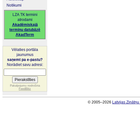
Notikumi
LZA TK termini
atrodami
Akadēmiskajā
terminu datubāzē
AkadTerm
Vēlaties portāla
jaunumus
saņemt pa e-pastu?
Norādiet savu adresi:
Pakalpojumu nodrošina
FeedBlitz
© 2005–2026
Latvijas Zinātņ