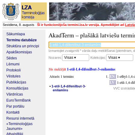
Sestdiena, 8. augusts
Šī ir funkcionējoša termini.lza.lv versija. Apmeklējiet arī
Latvij
AkadTerm – plašākā latviešu termi
Sākumlapa
Terminu datubāze
Struktūra un principi
Izmantojiet zvaigznīti * vārda daļu meklēšanai (piemēram, da
Apakškomisijas
Visas ▾
Visas ▾
Nozares:
Kolekcijas:
Sēdes
Lēmumi
Jūs meklējāt
1-etil-1,4-difenilbut-3-enilamīns
Protokoli
Atrasts 1 termins
EN
1-ethyl-1,4-
Vēstules
LV
1-etil-1,4-di
Publikācijas
▪
1-etil-1,4-difenilbut-3-
Konsultācijas
VVC izstrādāti
enilamīns
Vārdnīcas
EuroTermBank
Par portālu
Kontakti
Resursi internetā
«Terminoloģijas
Jaunumi»
Atbalstītāji