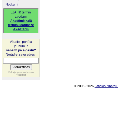
Notikumi
LZA TK termini
atrodami
Akadēmiskajā
terminu datubāzē
AkadTerm
Vēlaties portāla
jaunumus
saņemt pa e-pastu?
Norādiet savu adresi:
Pakalpojumu nodrošina
FeedBlitz
© 2005–2026
Latvijas Zinātņ