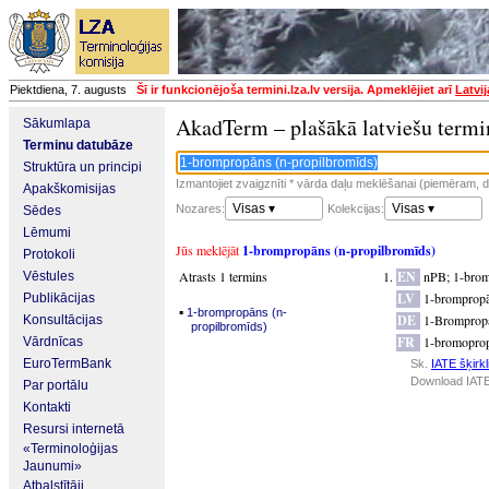
Piektdiena, 7. augusts
Šī ir funkcionējoša termini.lza.lv versija. Apmeklējiet arī
Latvi
AkadTerm – plašākā latviešu termi
Sākumlapa
Terminu datubāze
Struktūra un principi
Izmantojiet zvaigznīti * vārda daļu meklēšanai (piemēram, da
Apakškomisijas
Visas ▾
Visas ▾
Nozares:
Kolekcijas:
Sēdes
Lēmumi
Jūs meklējāt
1-brompropāns (n-propilbromīds)
Protokoli
Atrasts 1 termins
EN
nPB
;
1-brom
Vēstules
LV
1-brompropā
Publikācijas
▪
1-brompropāns (n-
DE
1-Brompropa
Konsultācijas
propilbromīds)
FR
1-bromopro
Vārdnīcas
EuroTermBank
Sk.
IATE šķirkl
Download IATE
Par portālu
Kontakti
Resursi internetā
«Terminoloģijas
Jaunumi»
Atbalstītāji