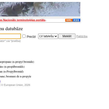
jas Nacionālo terminoloģijas portālu
.
nu datubāze
Palīdzība
Precīzi
tor* vai *pratība)
opropane (n-propyl bromide)
ns (n-propilbromīds)
n (n-Propylbromid)
pane
;
bromure de n-propyle
i
.
 © European Union, 2026