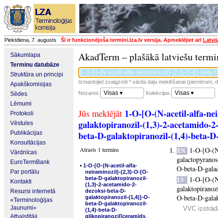
Piektdiena, 7. augusts
Šī ir funkcionējoša termini.lza.lv versija. Apmeklējiet arī
Latvi
AkadTerm – plašākā latviešu termi
Sākumlapa
Terminu datubāze
Struktūra un principi
Izmantojiet zvaigznīti * vārda daļu meklēšanai (piemēram, da
Apakškomisijas
Visas ▾
Visas ▾
Nozares:
Kolekcijas:
Sēdes
Lēmumi
1-O-[O-(N-acetil-alfa-ne
Jūs meklējāt
Protokoli
galaktopiranozil-(1,3)-2-acetamido-2
Vēstules
Publikācijas
beta-D-galaktopiranozil-(1,4)-beta-D
Konsultācijas
Atrasts 1 termins
1-O-[O-(N
EN
Vārdnīcas
galactopyranos
EuroTermBank
▪
1-O-[O-(N-acetil-alfa-
O-beta-D-gala
Par portālu
neiraminozil)-(2,3)-O-[O-
1-O-[O-(N
beta-D-galaktopiranozil-
LV
Kontakti
(1,3)-2-acetamido-2-
galaktopiranoz
Resursi internetā
dezoksi-beta-D-
O-beta-D-galak
galaktopiranozil-(1,4)]-O-
«Terminoloģijas
beta-D-galaktopiranozil-
Jaunumi»
VVC izstrādā
(1,4)-beta-D-
Atbalstītāji
glikopiranozil]ceramīds