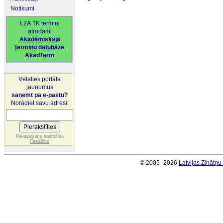
Notikumi
LZA TK termini
atrodami
Akadēmiskajā
terminu datubāzē
AkadTerm
Vēlaties portāla
jaunumus
saņemt pa e-pastu?
Norādiet savu adresi:
Pakalpojumu nodrošina
FeedBlitz
© 2005–2026
Latvijas Zinātņ