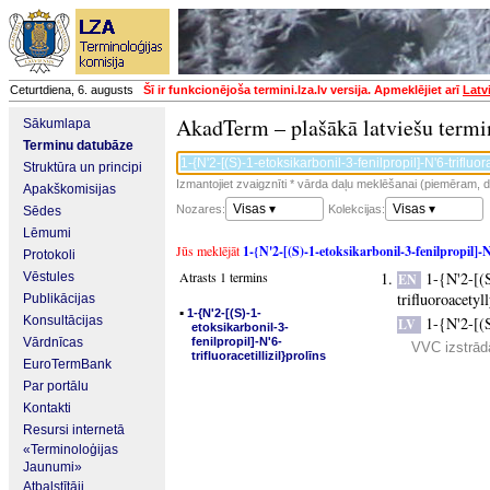
Ceturtdiena, 6. augusts
Šī ir funkcionējoša termini.lza.lv versija. Apmeklējiet arī
Latv
AkadTerm – plašākā latviešu termi
Sākumlapa
Terminu datubāze
Struktūra un principi
Izmantojiet zvaigznīti * vārda daļu meklēšanai (piemēram, da
Apakškomisijas
Visas ▾
Visas ▾
Nozares:
Kolekcijas:
Sēdes
Lēmumi
Jūs meklējāt
1-{N'2-[(S)-1-etoksikarbonil-3-fenilpropil]-N'
Protokoli
Atrasts 1 termins
1-{N'2-[(
Vēstules
EN
trifluoroacetyl
Publikācijas
▪
1-{N'2-[(S)-1-
Konsultācijas
1-{N'2-[(S
LV
etoksikarbonil-3-
Vārdnīcas
fenilpropil]-N'6-
VVC izstrādā
trifluoracetillizil}prolīns
EuroTermBank
Par portālu
Kontakti
Resursi internetā
«Terminoloģijas
Jaunumi»
Atbalstītāji