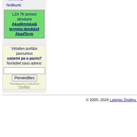
Notikumi
LZA TK termini
atrodami
Akadēmiskajā
terminu datubāzē
AkadTerm
Vēlaties portāla
jaunumus
saņemt pa e-pastu?
Norādiet savu adresi:
Pakalpojumu nodrošina
FeedBlitz
© 2005–2026
Latvijas Zinātņ