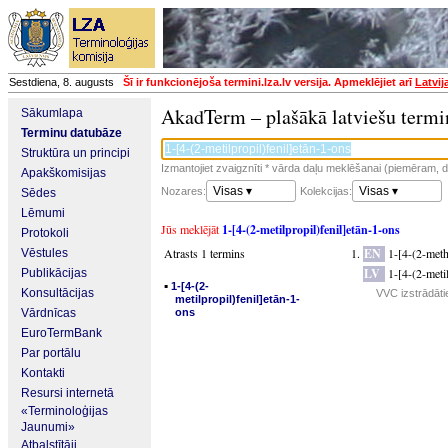
Sestdiena, 8. augusts
Šī ir funkcionējoša termini.lza.lv versija. Apmeklējiet arī
Latvij
AkadTerm – plašākā latviešu termi
Sākumlapa
Terminu datubāze
Struktūra un principi
Izmantojiet zvaigznīti * vārda daļu meklēšanai (piemēram, da
Apakškomisijas
Visas ▾
Visas ▾
Nozares:
Kolekcijas:
Sēdes
Lēmumi
Jūs meklējāt
1-[4-(2-metilpropil)fenil]etān-1-ons
Protokoli
Atrasts 1 termins
EN
1-[4-(2-met
Vēstules
LV
1-[4-(2-meti
Publikācijas
▪
1-[4-(2-
Konsultācijas
VVC izstrādāti
metilpropil)fenil]etān-1-
Vārdnīcas
ons
EuroTermBank
Par portālu
Kontakti
Resursi internetā
«Terminoloģijas
Jaunumi»
Atbalstītāji