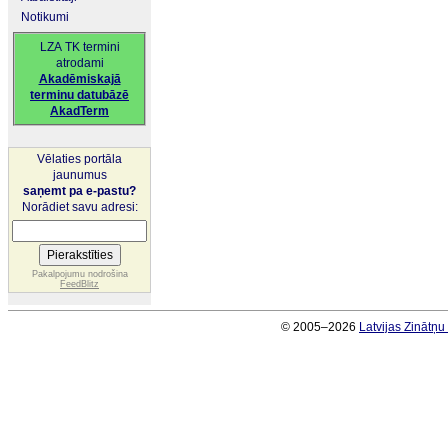
Notikumi
LZA TK termini
atrodami
Akadēmiskajā
terminu datubāzē
AkadTerm
Vēlaties portāla
jaunumus
saņemt pa e-pastu?
Norādiet savu adresi:
Pakalpojumu nodrošina
FeedBlitz
© 2005–2026
Latvijas Zinātņ