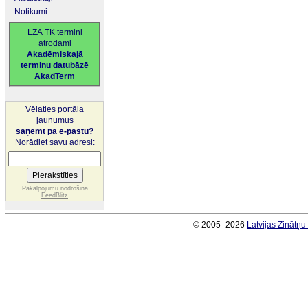
Notikumi
LZA TK termini
atrodami
Akadēmiskajā
terminu datubāzē
AkadTerm
Vēlaties portāla
jaunumus
saņemt pa e-pastu?
Norādiet savu adresi:
Pakalpojumu nodrošina
FeedBlitz
© 2005–2026
Latvijas Zinātņ