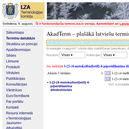
Svētdiena, 9. augusts
Šī ir funkcionējoša termini.lza.lv versija. Apmeklējiet arī
Latvij
AkadTerm – plašākā latviešu termi
Sākumlapa
Terminu datubāze
Struktūra un principi
Izmantojiet zvaigznīti * vārda daļu meklēšanai (piemēram, da
Apakškomisijas
Visas ▾
Visas ▾
Nozares:
Kolekcijas:
Sēdes
Lēmumi
Jūs meklējāt
1-[2-(4-metoksifenil)etil]-4-piperidilamīna d
Protokoli
Atrasts 1 termins
EN
1-[2-(4-meth
Vēstules
LV
1-[2-(4-meto
Publikācijas
▪
1-[2-(4-metoksifenil)etil]-4-
Konsultācijas
VVC izstrādāti
piperidilamīna
Vārdnīcas
dihidrohlorīds
EuroTermBank
Par portālu
Kontakti
Resursi internetā
«Terminoloģijas
Jaunumi»
Atbalstītāji