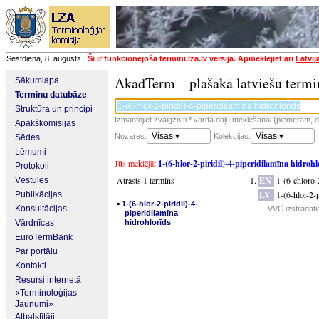
Sestdiena, 8. augusts
Šī ir funkcionējoša termini.lza.lv versija. Apmeklējiet arī
Latvij
AkadTerm – plašākā latviešu termi
Sākumlapa
Terminu datubāze
Struktūra un principi
Izmantojiet zvaigznīti * vārda daļu meklēšanai (piemēram, da
Apakškomisijas
Visas ▾
Visas ▾
Nozares:
Kolekcijas:
Sēdes
Lēmumi
Jūs meklējāt
1-(6-hlor-2-piridil)-4-piperidilamīna hidrohl
Protokoli
Atrasts 1 termins
EN
1-(6-chloro-
Vēstules
LV
1-(6-hlor-2-p
Publikācijas
▪
1-(6-hlor-2-piridil)-4-
Konsultācijas
VVC izstrādāti
piperidilamīna
Vārdnīcas
hidrohlorīds
EuroTermBank
Par portālu
Kontakti
Resursi internetā
«Terminoloģijas
Jaunumi»
Atbalstītāji