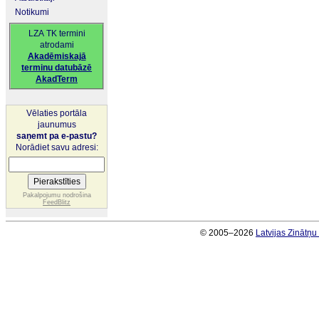
Notikumi
LZA TK termini
atrodami
Akadēmiskajā
terminu datubāzē
AkadTerm
Vēlaties portāla
jaunumus
saņemt pa e-pastu?
Norādiet savu adresi:
Pakalpojumu nodrošina
FeedBlitz
© 2005–2026
Latvijas Zinātņ