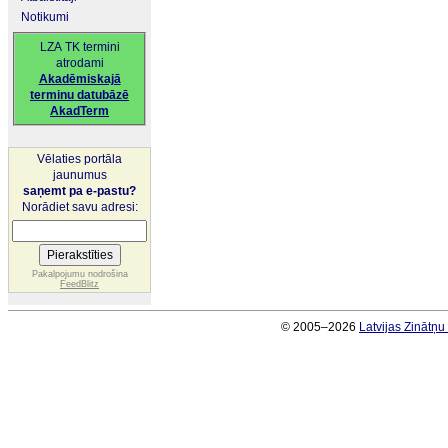
Notikumi
LZA TK termini
atrodami
Akadēmiskajā
terminu datubāzē
AkadTerm
Vēlaties portāla
jaunumus
saņemt pa e-pastu?
Norādiet savu adresi:
Pakalpojumu nodrošina
FeedBlitz
© 2005–2026
Latvijas Zinātņ