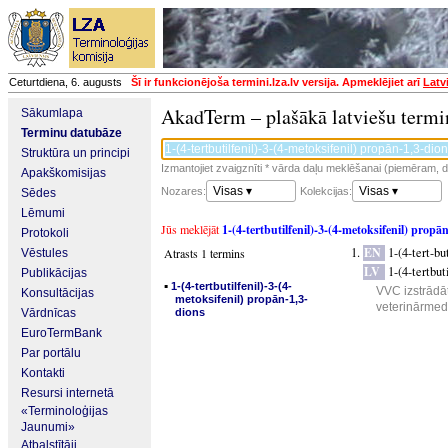
Ceturtdiena, 6. augusts
Šī ir funkcionējoša termini.lza.lv versija. Apmeklējiet arī
Latv
AkadTerm – plašākā latviešu termi
Sākumlapa
Terminu datubāze
Struktūra un principi
Izmantojiet zvaigznīti * vārda daļu meklēšanai (piemēram, da
Apakškomisijas
Visas ▾
Visas ▾
Nozares:
Kolekcijas:
Sēdes
Lēmumi
Jūs meklējāt
1-(4-tertbutilfenil)-3-(4-metoksifenil) propā
Protokoli
EN
1-(4-tert-b
Atrasts 1 termins
Vēstules
LV
1-(4-tertbut
Publikācijas
▪
1-(4-tertbutilfenil)-3-(4-
VVC izstrādāt
Konsultācijas
metoksifenil) propān-1,3-
veterinārmedi
Vārdnīcas
dions
EuroTermBank
Par portālu
Kontakti
Resursi internetā
«Terminoloģijas
Jaunumi»
Atbalstītāji