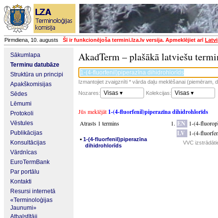
Pirmdiena, 10. augusts
Šī ir funkcionējoša termini.lza.lv versija. Apmeklējiet arī
Latvi
AkadTerm – plašākā latviešu termi
Sākumlapa
Terminu datubāze
Struktūra un principi
Izmantojiet zvaigznīti * vārda daļu meklēšanai (piemēram, da
Apakškomisijas
Visas ▾
Visas ▾
Nozares:
Kolekcijas:
Sēdes
Lēmumi
Jūs meklējāt
1-(4-fluorfenil)piperazīna dihidrohlorīds
Protokoli
Atrasts 1 termins
EN
1-(4-fluorop
Vēstules
LV
1-(4-fluorfe
Publikācijas
▪
1-(4-fluorfenil)piperazīna
Konsultācijas
VVC izstrādāti
dihidrohlorīds
Vārdnīcas
EuroTermBank
Par portālu
Kontakti
Resursi internetā
«Terminoloģijas
Jaunumi»
Atbalstītāji