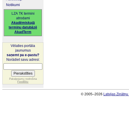
Notikumi
LZA TK termini
atrodami
Akadēmiskajā
terminu datubāzē
AkadTerm
Vēlaties portāla
jaunumus
saņemt pa e-pastu?
Norādiet savu adresi:
Pakalpojumu nodrošina
FeedBlitz
© 2005–2026
Latvijas Zinātņ