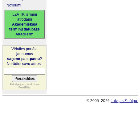
Notikumi
LZA TK termini
atrodami
Akadēmiskajā
terminu datubāzē
AkadTerm
Vēlaties portāla
jaunumus
saņemt pa e-pastu?
Norādiet savu adresi:
Pakalpojumu nodrošina
FeedBlitz
© 2005–2026
Latvijas Zinātņ