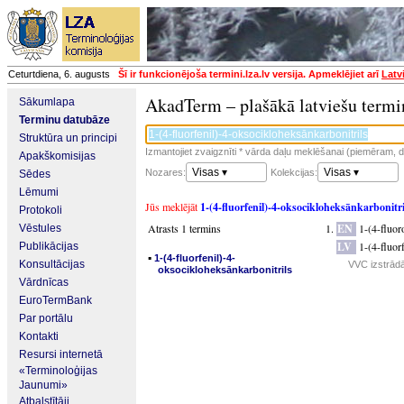
Ceturtdiena, 6. augusts
Šī ir funkcionējoša termini.lza.lv versija. Apmeklējiet arī
Latv
AkadTerm – plašākā latviešu termi
Sākumlapa
Terminu datubāze
Struktūra un principi
Izmantojiet zvaigznīti * vārda daļu meklēšanai (piemēram, da
Apakškomisijas
Visas ▾
Visas ▾
Nozares:
Kolekcijas:
Sēdes
Lēmumi
Jūs meklējāt
1-(4-fluorfenil)-4-oksocikloheksānkarbonitri
Protokoli
Atrasts 1 termins
EN
1-(4-fluor
Vēstules
LV
1-(4-fluor
Publikācijas
▪
1-(4-fluorfenil)-4-
Konsultācijas
VVC izstrādā
oksocikloheksānkarbonitrils
Vārdnīcas
EuroTermBank
Par portālu
Kontakti
Resursi internetā
«Terminoloģijas
Jaunumi»
Atbalstītāji