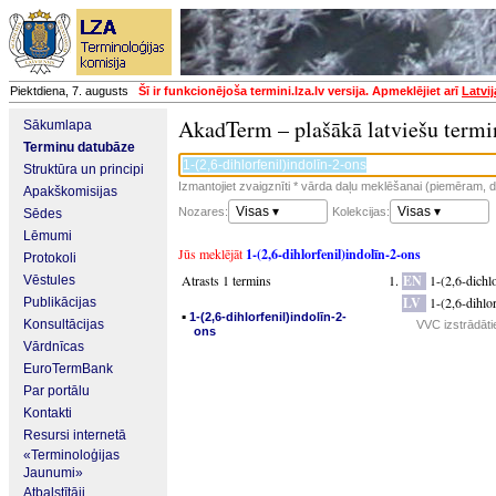
Piektdiena, 7. augusts
Šī ir funkcionējoša termini.lza.lv versija. Apmeklējiet arī
Latvi
AkadTerm – plašākā latviešu termi
Sākumlapa
Terminu datubāze
Struktūra un principi
Izmantojiet zvaigznīti * vārda daļu meklēšanai (piemēram, da
Apakškomisijas
Visas ▾
Visas ▾
Nozares:
Kolekcijas:
Sēdes
Lēmumi
Jūs meklējāt
1-(2,6-dihlorfenil)indolīn-2-ons
Protokoli
Atrasts 1 termins
EN
1-(2,6-dichl
Vēstules
LV
1-(2,6-dihlo
Publikācijas
▪
1-(2,6-dihlorfenil)indolīn-2-
Konsultācijas
VVC izstrādāti
ons
Vārdnīcas
EuroTermBank
Par portālu
Kontakti
Resursi internetā
«Terminoloģijas
Jaunumi»
Atbalstītāji