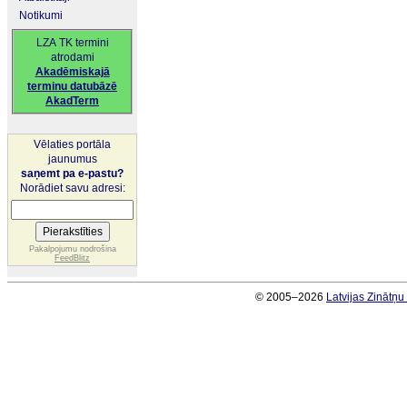
Notikumi
LZA TK termini
atrodami
Akadēmiskajā
terminu datubāzē
AkadTerm
Vēlaties portāla
jaunumus
saņemt pa e-pastu?
Norādiet savu adresi:
Pakalpojumu nodrošina
FeedBlitz
© 2005–2026
Latvijas Zinātņ