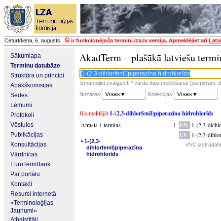
Ceturtdiena, 6. augusts
Šī ir funkcionējoša termini.lza.lv versija. Apmeklējiet arī
Latv
AkadTerm – plašākā latviešu termi
Sākumlapa
Terminu datubāze
Struktūra un principi
Izmantojiet zvaigznīti * vārda daļu meklēšanai (piemēram, da
Apakškomisijas
Visas ▾
Visas ▾
Nozares:
Kolekcijas:
Sēdes
Lēmumi
Jūs meklējāt
1-(2,3-dihlorfenil)piperazīna hidrohlorīds
Protokoli
Atrasts 1 termins
EN
1-(2,3-dichl
Vēstules
LV
1-(2,3-dihlo
Publikācijas
▪
1-(2,3-
Konsultācijas
VVC izstrādāti
dihlorfenil)piperazīna
Vārdnīcas
hidrohlorīds
EuroTermBank
Par portālu
Kontakti
Resursi internetā
«Terminoloģijas
Jaunumi»
Atbalstītāji