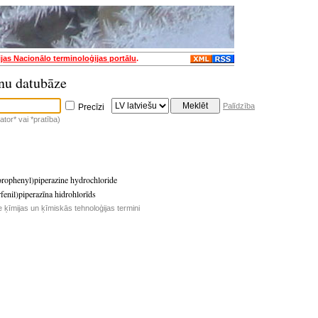
ijas Nacionālo terminoloģijas portālu
.
nu datubāze
Palīdzība
Precīzi
tor* vai *pratība)
orophenyl)piperazine hydrochloride
rfenil)piperazīna hidrohlorīds
e ķīmijas un ķīmiskās tehnoloģijas termini