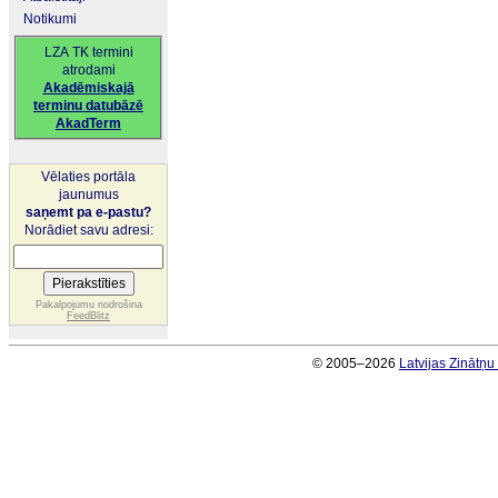
Notikumi
LZA TK termini
atrodami
Akadēmiskajā
terminu datubāzē
AkadTerm
Vēlaties portāla
jaunumus
saņemt pa e-pastu?
Norādiet savu adresi:
Pakalpojumu nodrošina
FeedBlitz
© 2005–2026
Latvijas Zinātņ