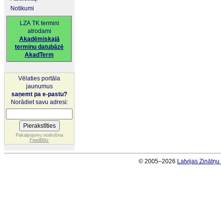
Notikumi
LZA TK termini
atrodami
Akadēmiskajā
terminu datubāzē
AkadTerm
Vēlaties portāla
jaunumus
saņemt pa e-pastu?
Norādiet savu adresi:
Pakalpojumu nodrošina
FeedBlitz
© 2005–2026
Latvijas Zinātņ