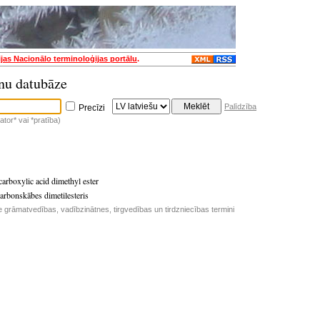
ijas Nacionālo terminoloģijas portālu
.
nu datubāze
Palīdzība
Precīzi
tor* vai *pratība)
carboxylic acid dimethyl ester
arbonskābes dimetilesteris
e grāmatvedības, vadībzinātnes, tirgvedības un tirdzniecības termini