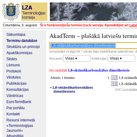
Ceturtdiena, 6. augusts
Šī ir funkcionējoša termini.lza.lv versija. Apmeklējiet arī
Latv
AkadTerm – plašākā latviešu termi
Sākumlapa
Terminu datubāze
Struktūra un principi
Izmantojiet zvaigznīti * vārda daļu meklēšanai (piemēram, da
Apakškomisijas
Visas ▾
Visas ▾
Nozares:
Kolekcijas:
Sēdes
Lēmumi
Jūs meklējāt
1,8-oktāndikarbonskābes dimetilesteris
Protokoli
Atrasts 1 termins
EN
1,8-octanedi
Vēstules
LV
1,8-oktāndik
Publikācijas
▪
1,8-oktāndikarbonskābes
Konsultācijas
VVC izstrādāti
dimetilesteris
Vārdnīcas
EuroTermBank
Par portālu
Kontakti
Resursi internetā
«Terminoloģijas
Jaunumi»
Atbalstītāji