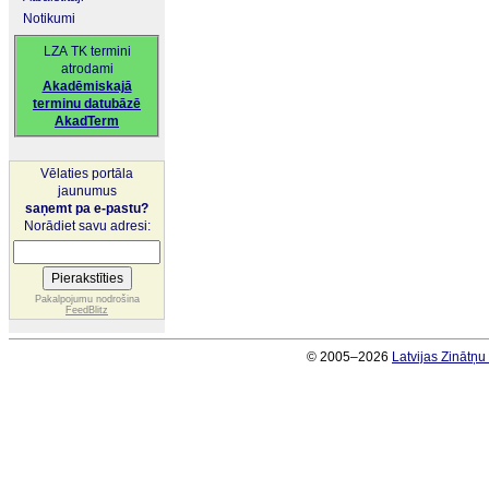
Notikumi
LZA TK termini
atrodami
Akadēmiskajā
terminu datubāzē
AkadTerm
Vēlaties portāla
jaunumus
saņemt pa e-pastu?
Norādiet savu adresi:
Pakalpojumu nodrošina
FeedBlitz
© 2005–2026
Latvijas Zinātņ