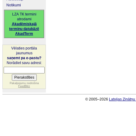
Notikumi
LZA TK termini
atrodami
Akadēmiskajā
terminu datubāzē
AkadTerm
Vēlaties portāla
jaunumus
saņemt pa e-pastu?
Norādiet savu adresi:
Pakalpojumu nodrošina
FeedBlitz
© 2005–2026
Latvijas Zinātņ