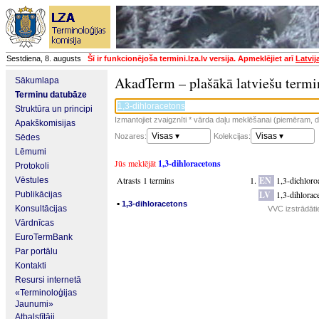
Sestdiena, 8. augusts
Šī ir funkcionējoša termini.lza.lv versija. Apmeklējiet arī
Latvij
AkadTerm – plašākā latviešu termi
Sākumlapa
Terminu datubāze
Struktūra un principi
Izmantojiet zvaigznīti * vārda daļu meklēšanai (piemēram, da
Apakškomisijas
Visas ▾
Visas ▾
Nozares:
Kolekcijas:
Sēdes
Lēmumi
Jūs meklējāt
1,3-dihloracetons
Protokoli
Atrasts 1 termins
EN
1,3-dichloro
Vēstules
LV
1,3-dihlorac
Publikācijas
▪
1,3-dihloracetons
Konsultācijas
VVC izstrādāti
Vārdnīcas
EuroTermBank
Par portālu
Kontakti
Resursi internetā
«Terminoloģijas
Jaunumi»
Atbalstītāji