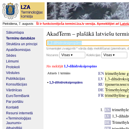
Piektdiena, 7. augusts
Šī ir funkcionējoša termini.lza.lv versija. Apmeklējiet arī
Latvi
AkadTerm – plašākā latviešu termi
Sākumlapa
Terminu datubāze
Struktūra un principi
Izmantojiet zvaigznīti * vārda daļu meklēšanai (piemēram, da
Apakškomisijas
Visas ▾
Visas ▾
Nozares:
Kolekcijas:
Sēdes
Lēmumi
Jūs meklējāt
1,3-dihidroksipropāns
Protokoli
EN
Atrasts 1 termins
trimethylene g
Vēstules
LV
1,3-dihidroksi
Publikācijas
▪
1,3-dihidroksipropāns
RU
триметиленгл
Konsultācijas
DE
Trimethylengl
Vārdnīcas
FR
triméthylène-g
EuroTermBank
Par portālu
Kontakti
trimethyle
EN
Resursi internetā
1,3-dihid
LV
«Terminoloģijas
Trimethyl
DE
Jaunumi»
triméthylè
Atbalstītāji
FR