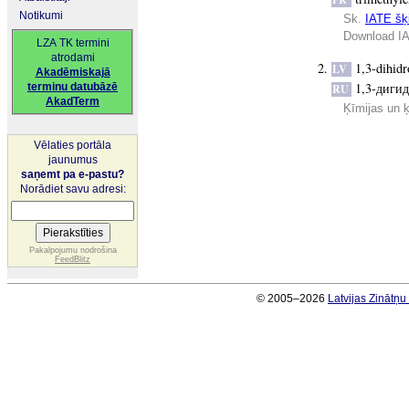
Notikumi
Sk.
IATE šķi
Download IA
LZA TK termini
atrodami
1,3-dihid
LV
Akadēmiskajā
1,3-диги
terminu datubāzē
RU
AkadTerm
Ķīmijas un 
Vēlaties portāla
jaunumus
saņemt pa e-pastu?
Norādiet savu adresi:
Pakalpojumu nodrošina
FeedBlitz
© 2005–2026
Latvijas Zinātņ