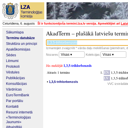
Ceturtdiena, 6. augusts
Šī ir funkcionējoša termini.lza.lv versija. Apmeklējiet arī
Latv
AkadTerm – plašākā latviešu termi
Sākumlapa
Terminu datubāze
Struktūra un principi
Izmantojiet zvaigznīti * vārda daļu meklēšanai (piemēram, da
Apakškomisijas
Visas ▾
Visas ▾
Nozares:
Kolekcijas:
Sēdes
Lēmumi
Jūs meklējāt
1,3,5-trihlorbenzols
Protokoli
Atrasts 1 termins
EN
1,3,5-trichl
Vēstules
LV
1,3,5-trihlo
Publikācijas
▪
1,3,5-trihlorbenzols
Konsultācijas
VVC izstrādāti
Vārdnīcas
EuroTermBank
Par portālu
Kontakti
Resursi internetā
«Terminoloģijas
Jaunumi»
Atbalstītāji