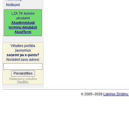
Notikumi
LZA TK termini
atrodami
Akadēmiskajā
terminu datubāzē
AkadTerm
Vēlaties portāla
jaunumus
saņemt pa e-pastu?
Norādiet savu adresi:
Pakalpojumu nodrošina
FeedBlitz
© 2005–2026
Latvijas Zinātņ