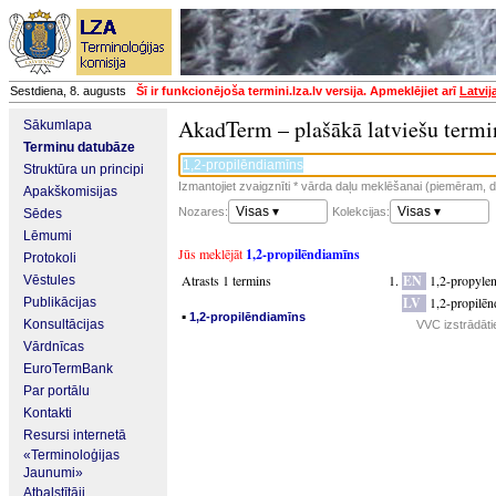
Sestdiena, 8. augusts
Šī ir funkcionējoša termini.lza.lv versija. Apmeklējiet arī
Latvij
AkadTerm – plašākā latviešu termi
Sākumlapa
Terminu datubāze
Struktūra un principi
Izmantojiet zvaigznīti * vārda daļu meklēšanai (piemēram, da
Apakškomisijas
Visas ▾
Visas ▾
Nozares:
Kolekcijas:
Sēdes
Lēmumi
Jūs meklējāt
1,2-propilēndiamīns
Protokoli
Atrasts 1 termins
EN
1,2-propyle
Vēstules
LV
1,2-propilēn
Publikācijas
▪
1,2-propilēndiamīns
Konsultācijas
VVC izstrādātie
Vārdnīcas
EuroTermBank
Par portālu
Kontakti
Resursi internetā
«Terminoloģijas
Jaunumi»
Atbalstītāji