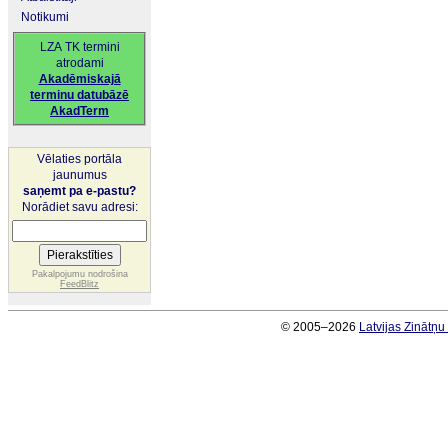
Notikumi
LZA TK termini
atrodami
Akadēmiskajā
terminu datubāzē
AkadTerm
Vēlaties portāla
jaunumus
saņemt pa e-pastu?
Norādiet savu adresi:
Pakalpojumu nodrošina
FeedBlitz
© 2005–2026
Latvijas Zinātņ