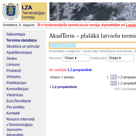
Svētdiena, 9. augusts
Šī ir funkcionējoša termini.lza.lv versija. Apmeklējiet arī
Latvij
AkadTerm – plašākā latviešu termi
Sākumlapa
Terminu datubāze
Struktūra un principi
Izmantojiet zvaigznīti * vārda daļu meklēšanai (piemēram, da
Apakškomisijas
Visas ▾
Visas ▾
Nozares:
Kolekcijas:
Sēdes
Lēmumi
Jūs meklējāt
1,2-propāndiols
Protokoli
Atrasts 1 termins
EN
1,2-propaned
Vēstules
LV
1,2-propāndi
Publikācijas
▪
1,2-propāndiols
Konsultācijas
VVC izstrādāti
Vārdnīcas
EuroTermBank
Par portālu
Kontakti
Resursi internetā
«Terminoloģijas
Jaunumi»
Atbalstītāji