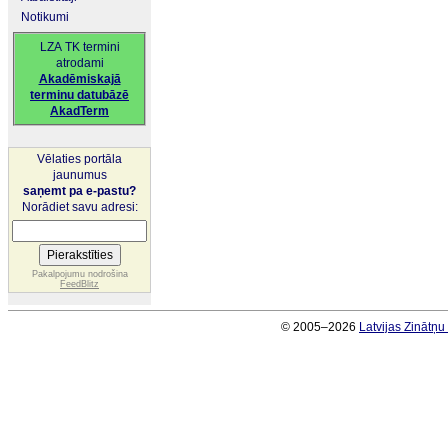
Notikumi
LZA TK termini
atrodami
Akadēmiskajā
terminu datubāzē
AkadTerm
Vēlaties portāla
jaunumus
saņemt pa e-pastu?
Norādiet savu adresi:
Pakalpojumu nodrošina
FeedBlitz
© 2005–2026
Latvijas Zinātņ