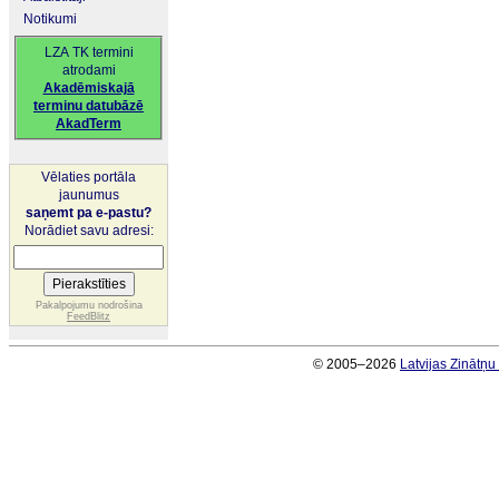
Notikumi
LZA TK termini
atrodami
Akadēmiskajā
terminu datubāzē
AkadTerm
Vēlaties portāla
jaunumus
saņemt pa e-pastu?
Norādiet savu adresi:
Pakalpojumu nodrošina
FeedBlitz
© 2005–2026
Latvijas Zinātņ