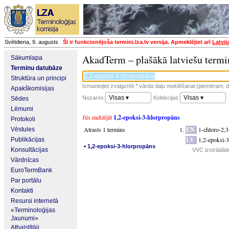
Svētdiena, 9. augusts
Šī ir funkcionējoša termini.lza.lv versija. Apmeklējiet arī
Latvij
AkadTerm – plašākā latviešu termi
Sākumlapa
Terminu datubāze
Struktūra un principi
Izmantojiet zvaigznīti * vārda daļu meklēšanai (piemēram, da
Apakškomisijas
Visas ▾
Visas ▾
Nozares:
Kolekcijas:
Sēdes
Lēmumi
Jūs meklējāt
1,2-epoksi-3-hlorpropāns
Protokoli
Atrasts 1 termins
EN
1-chloro-2,
Vēstules
LV
1,2-epoksi-
Publikācijas
▪
1,2-epoksi-3-hlorpropāns
Konsultācijas
VVC izstrādāti
Vārdnīcas
EuroTermBank
Par portālu
Kontakti
Resursi internetā
«Terminoloģijas
Jaunumi»
Atbalstītāji