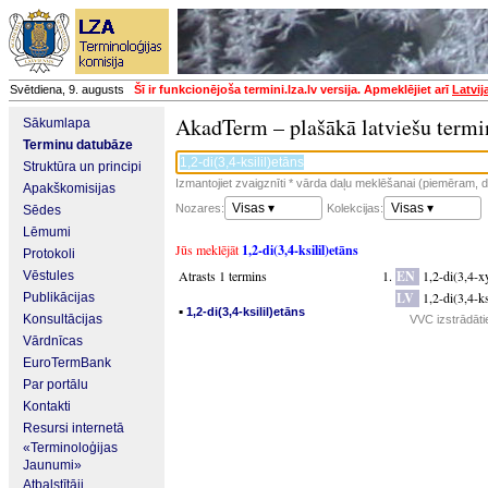
Svētdiena, 9. augusts
Šī ir funkcionējoša termini.lza.lv versija. Apmeklējiet arī
Latvij
AkadTerm – plašākā latviešu termi
Sākumlapa
Terminu datubāze
Struktūra un principi
Izmantojiet zvaigznīti * vārda daļu meklēšanai (piemēram, da
Apakškomisijas
Visas ▾
Visas ▾
Nozares:
Kolekcijas:
Sēdes
Lēmumi
Jūs meklējāt
1,2-di(3,4-ksilil)etāns
Protokoli
Atrasts 1 termins
EN
1,2-di(3,4-x
Vēstules
LV
1,2-di(3,4-ks
Publikācijas
▪
1,2-di(3,4-ksilil)etāns
Konsultācijas
VVC izstrādāti
Vārdnīcas
EuroTermBank
Par portālu
Kontakti
Resursi internetā
«Terminoloģijas
Jaunumi»
Atbalstītāji