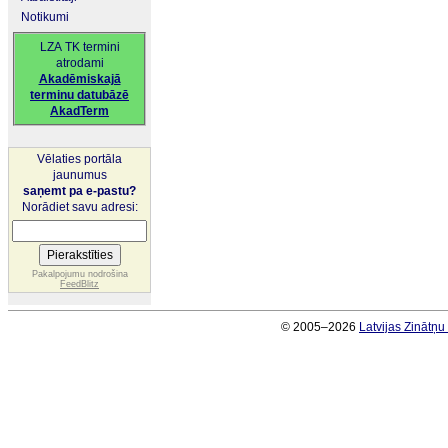
Notikumi
LZA TK termini
atrodami
Akadēmiskajā
terminu datubāzē
AkadTerm
Vēlaties portāla
jaunumus
saņemt pa e-pastu?
Norādiet savu adresi:
Pakalpojumu nodrošina
FeedBlitz
© 2005–2026
Latvijas Zinātņ