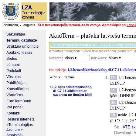
Piektdiena, 7. augusts
Šī ir funkcionējoša termini.lza.lv versija. Apmeklējiet arī
Latvi
AkadTerm – plašākā latviešu termi
Sākumlapa
Terminu datubāze
Struktūra un principi
Izmantojiet zvaigznīti * vārda daļu meklēšanai (piemēram, da
Apakškomisijas
Visas ▾
Visas ▾
Nozares:
Kolekcijas:
Sēdes
Lēmumi
Jūs meklējāt
1,2-benzodikarbonskābe, di-C7-11-alkilester
Protokoli
Atrasts 1 termins
1,2-benzen
Vēstules
EN
DHNUP
Publikācijas
▪
1,2-benzodikarbonskābe,
Konsultācijas
1,2-benzod
LV
di-C7-11-alkilesteri ar
ķēdi
;
DHNUP
Vārdnīcas
sazarotu un lineāru ķēdi
EuroTermBank
1,2-Benzo
DE
Par portālu
DHNUP
Kontakti
acide 1,2-
FR
Resursi internetā
di-C7-11
;
DH
«Terminoloģijas
Sk.
IATE šķi
Jaunumi»
Download IA
Atbalstītāji