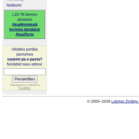
Notikumi
LZA TK termini
atrodami
Akadēmiskajā
terminu datubāzē
AkadTerm
Vēlaties portāla
jaunumus
saņemt pa e-pastu?
Norādiet savu adresi:
Pakalpojumu nodrošina
FeedBlitz
© 2005–2026
Latvijas Zinātņ