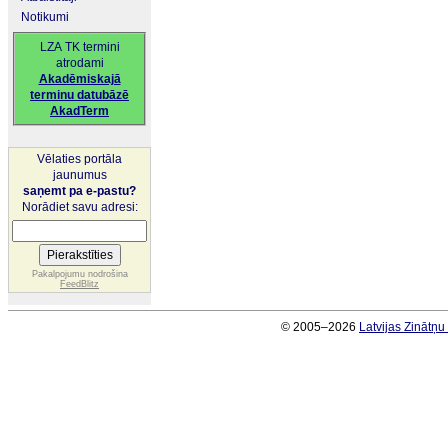
Notikumi
LZA TK termini
atrodami
Akadēmiskajā
terminu datubāzē
AkadTerm
Vēlaties portāla
jaunumus
saņemt pa e-pastu?
Norādiet savu adresi:
Pakalpojumu nodrošina
FeedBlitz
© 2005–2026
Latvijas Zinātņ