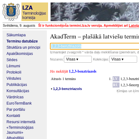
Svētdiena, 9. augusts
Šī ir funkcionējoša termini.lza.lv versija. Apmeklējiet arī
Latvij
AkadTerm – plašākā latviešu termi
Sākumlapa
Terminu datubāze
Struktūra un principi
Izmantojiet zvaigznīti * vārda daļu meklēšanai (piemēram, da
Apakškomisijas
Visas ▾
Visas ▾
Nozares:
Kolekcijas:
Sēdes
Lēmumi
Jūs meklējāt
1,2,3-benztriazols
Protokoli
Atrasts 1 termins
LV
1,2,3-benztr
Vēstules
RU
1,2,3-бензт
Publikācijas
▪
1,2,3-benztriazols
Konsultācijas
Ķīmijas un ķīm
Vārdnīcas
EuroTermBank
Par portālu
Kontakti
Resursi internetā
«Terminoloģijas
Jaunumi»
Atbalstītāji