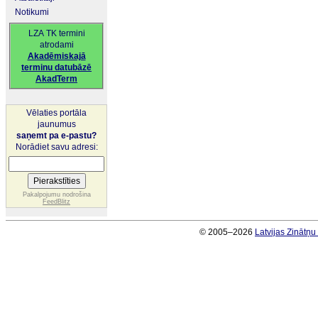
Notikumi
LZA TK termini
atrodami
Akadēmiskajā
terminu datubāzē
AkadTerm
Vēlaties portāla
jaunumus
saņemt pa e-pastu?
Norādiet savu adresi:
Pakalpojumu nodrošina
FeedBlitz
© 2005–2026
Latvijas Zinātņ