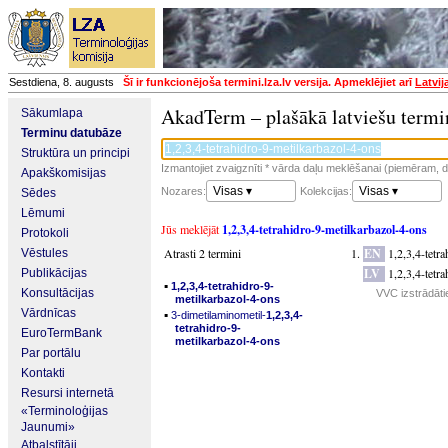
Sestdiena, 8. augusts
Šī ir funkcionējoša termini.lza.lv versija. Apmeklējiet arī
Latvij
AkadTerm – plašākā latviešu termi
Sākumlapa
Terminu datubāze
Struktūra un principi
Izmantojiet zvaigznīti * vārda daļu meklēšanai (piemēram, da
Apakškomisijas
Visas ▾
Visas ▾
Nozares:
Kolekcijas:
Sēdes
Lēmumi
Jūs meklējāt
1,2,3,4-tetrahidro-9-metilkarbazol-4-ons
Protokoli
Atrasti 2 termini
EN
1,2,3,4-tetr
Vēstules
LV
1,2,3,4-tetr
Publikācijas
▪
1,2,3,4-tetrahidro-9-
Konsultācijas
VVC izstrādāti
metilkarbazol-4-ons
Vārdnīcas
▪
3-dimetilaminometil-
1,2,3,4-
tetrahidro-9-
EuroTermBank
metilkarbazol-4-ons
Par portālu
Kontakti
Resursi internetā
«Terminoloģijas
Jaunumi»
Atbalstītāji