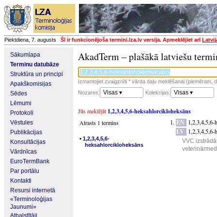
Piektdiena, 7. augusts
Šī ir funkcionējoša termini.lza.lv versija. Apmeklējiet arī
Latvi
AkadTerm – plašākā latviešu termi
Sākumlapa
Terminu datubāze
Struktūra un principi
Izmantojiet zvaigznīti * vārda daļu meklēšanai (piemēram, da
Apakškomisijas
Visas ▾
Visas ▾
Nozares:
Kolekcijas:
Sēdes
Lēmumi
Jūs meklējāt
1,2,3,4,5,6-heksahlorcikloheksāns
Protokoli
EN
1,2,3,4,5,6
Atrasts 1 termins
Vēstules
LV
1,2,3,4,5,6
Publikācijas
▪
1,2,3,4,5,6-
VVC izstrādāt
Konsultācijas
heksahlorcikloheksāns
veterinārmedi
Vārdnīcas
EuroTermBank
Par portālu
Kontakti
Resursi internetā
«Terminoloģijas
Jaunumi»
Atbalstītāji