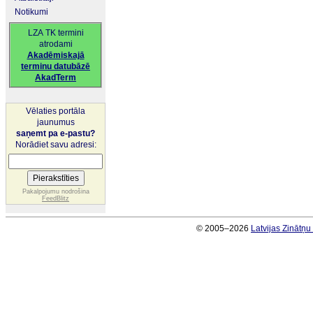
Notikumi
LZA TK termini
atrodami
Akadēmiskajā
terminu datubāzē
AkadTerm
Vēlaties portāla
jaunumus
saņemt pa e-pastu?
Norādiet savu adresi:
Pakalpojumu nodrošina
FeedBlitz
© 2005–2026
Latvijas Zinātņ