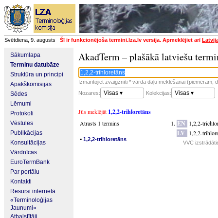
Svētdiena, 9. augusts
Šī ir funkcionējoša termini.lza.lv versija. Apmeklējiet arī
Latvij
AkadTerm – plašākā latviešu termi
Sākumlapa
Terminu datubāze
Struktūra un principi
Izmantojiet zvaigznīti * vārda daļu meklēšanai (piemēram, da
Apakškomisijas
Visas ▾
Visas ▾
Nozares:
Kolekcijas:
Sēdes
Lēmumi
Jūs meklējāt
1,2,2-trihloretāns
Protokoli
Atrasts 1 termins
EN
1,2,2-trichl
Vēstules
LV
1,2,2-trihlor
Publikācijas
▪
1,2,2-trihloretāns
Konsultācijas
VVC izstrādāti
Vārdnīcas
EuroTermBank
Par portālu
Kontakti
Resursi internetā
«Terminoloģijas
Jaunumi»
Atbalstītāji