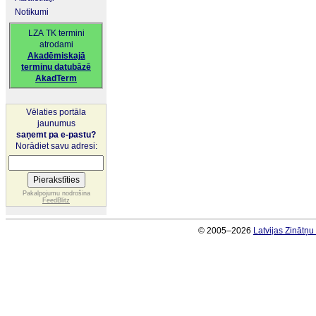
Notikumi
LZA TK termini
atrodami
Akadēmiskajā
terminu datubāzē
AkadTerm
Vēlaties portāla
jaunumus
saņemt pa e-pastu?
Norādiet savu adresi:
Pakalpojumu nodrošina
FeedBlitz
© 2005–2026
Latvijas Zinātņ