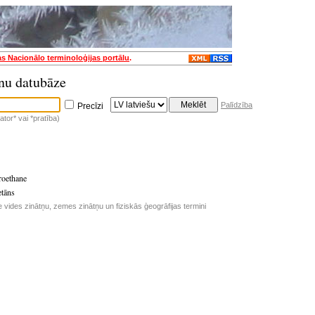
as Nacionālo terminoloģijas portālu
.
nu datubāze
Palīdzība
Precīzi
tor* vai *pratība)
oroethane
etāns
e vides zinātņu, zemes zinātņu un fiziskās ģeogrāfijas termini