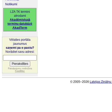
Notikumi
LZA TK termini
atrodami
Akadēmiskajā
terminu datubāzē
AkadTerm
Vēlaties portāla
jaunumus
saņemt pa e-pastu?
Norādiet savu adresi:
Pakalpojumu nodrošina
FeedBlitz
© 2005–2026
Latvijas Zinātņ