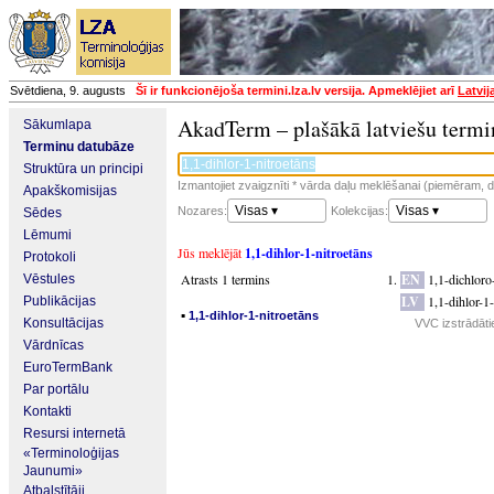
Svētdiena, 9. augusts
Šī ir funkcionējoša termini.lza.lv versija. Apmeklējiet arī
Latvij
AkadTerm – plašākā latviešu termi
Sākumlapa
Terminu datubāze
Struktūra un principi
Izmantojiet zvaigznīti * vārda daļu meklēšanai (piemēram, da
Apakškomisijas
Visas ▾
Visas ▾
Nozares:
Kolekcijas:
Sēdes
Lēmumi
Jūs meklējāt
1,1-dihlor-1-nitroetāns
Protokoli
Atrasts 1 termins
EN
1,1-dichloro
Vēstules
LV
1,1-dihlor-1-
Publikācijas
▪
1,1-dihlor-1-nitroetāns
Konsultācijas
VVC izstrādātie
Vārdnīcas
EuroTermBank
Par portālu
Kontakti
Resursi internetā
«Terminoloģijas
Jaunumi»
Atbalstītāji