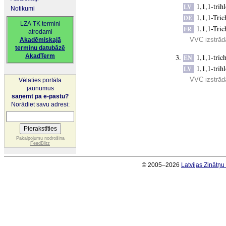
1,1,1-trih
LV
Notikumi
1,1,1-Tric
DE
LZA TK termini
1,1,1-Tric
FR
atrodami
VVC izstrādā
Akadēmiskajā
terminu datubāzē
AkadTerm
1,1,1-tric
EN
1,1,1-trih
LV
VVC izstrādā
Vēlaties portāla
jaunumus
saņemt pa e-pastu?
Norādiet savu adresi:
Pakalpojumu nodrošina
FeedBlitz
© 2005–2026
Latvijas Zinātņ