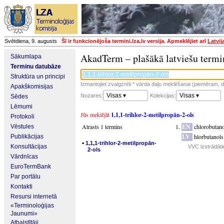
Svētdiena, 9. augusts
Šī ir funkcionējoša termini.lza.lv versija. Apmeklējiet arī
Latvij
AkadTerm – plašākā latviešu termi
Sākumlapa
Terminu datubāze
Struktūra un principi
Izmantojiet zvaigznīti * vārda daļu meklēšanai (piemēram, da
Apakškomisijas
Visas ▾
Visas ▾
Nozares:
Kolekcijas:
Sēdes
Lēmumi
Jūs meklējāt
1,1,1-trihlor-2-metilpropān-2-ols
Protokoli
Atrasts 1 termins
EN
chlorobutano
Vēstules
LV
hlorbutanols
Publikācijas
▪
1,1,1-trihlor-2-metilpropān-
Konsultācijas
VVC izstrādāti
2-ols
Vārdnīcas
EuroTermBank
Par portālu
Kontakti
Resursi internetā
«Terminoloģijas
Jaunumi»
Atbalstītāji