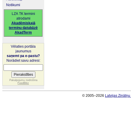
Notikumi
LZA TK termini
atrodami
Akadēmiskajā
terminu datubāzē
AkadTerm
Vēlaties portāla
jaunumus
saņemt pa e-pastu?
Norādiet savu adresi:
Pakalpojumu nodrošina
FeedBlitz
© 2005–2026
Latvijas Zinātņ