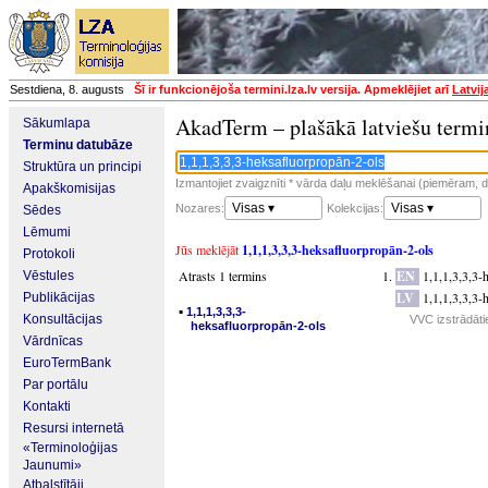
Sestdiena, 8. augusts
Šī ir funkcionējoša termini.lza.lv versija. Apmeklējiet arī
Latvij
AkadTerm – plašākā latviešu termi
Sākumlapa
Terminu datubāze
Struktūra un principi
Izmantojiet zvaigznīti * vārda daļu meklēšanai (piemēram, da
Apakškomisijas
Visas ▾
Visas ▾
Nozares:
Kolekcijas:
Sēdes
Lēmumi
Jūs meklējāt
1,1,1,3,3,3-heksafluorpropān-2-ols
Protokoli
Atrasts 1 termins
EN
1,1,1,3,3,3-
Vēstules
LV
1,1,1,3,3,3-
Publikācijas
▪
1,1,1,3,3,3-
Konsultācijas
VVC izstrādāti
heksafluorpropān-2-ols
Vārdnīcas
EuroTermBank
Par portālu
Kontakti
Resursi internetā
«Terminoloģijas
Jaunumi»
Atbalstītāji