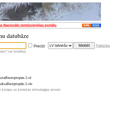
as Nacionālo terminoloģijas portālu
.
nu datubāze
Palīdzība
Precīzi
tor* vai *pratība)
hexafluoropropan-2-ol
heksafluorpropān-2-ols
e ķīmijas un ķīmiskās tehnoloģijas termini