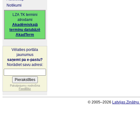
Notikumi
LZA TK termini
atrodami
Akadēmiskajā
terminu datubāzē
AkadTerm
Vēlaties portāla
jaunumus
saņemt pa e-pastu?
Norādiet savu adresi:
Pakalpojumu nodrošina
FeedBlitz
© 2005–2026
Latvijas Zinātņ