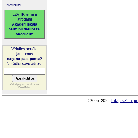
Notikumi
LZA TK termini
atrodami
Akadēmiskajā
terminu datubāzē
AkadTerm
Vēlaties portāla
jaunumus
saņemt pa e-pastu?
Norādiet savu adresi:
Pakalpojumu nodrošina
FeedBlitz
© 2005–2026
Latvijas Zinātņ