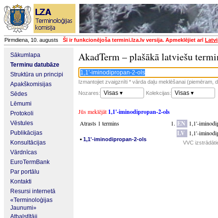
Pirmdiena, 10. augusts
Šī ir funkcionējoša termini.lza.lv versija. Apmeklējiet arī
Latvi
AkadTerm – plašākā latviešu termi
Sākumlapa
Terminu datubāze
Struktūra un principi
Izmantojiet zvaigznīti * vārda daļu meklēšanai (piemēram, da
Apakškomisijas
Visas ▾
Visas ▾
Nozares:
Kolekcijas:
Sēdes
Lēmumi
Jūs meklējāt
1,1'-iminodipropan-2-ols
Protokoli
Atrasts 1 termins
EN
1,1'-iminodi
Vēstules
LV
1,1'-iminodi
Publikācijas
▪
1,1'-iminodipropan-2-ols
Konsultācijas
VVC izstrādāti
Vārdnīcas
EuroTermBank
Par portālu
Kontakti
Resursi internetā
«Terminoloģijas
Jaunumi»
Atbalstītāji