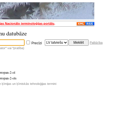
jas Nacionālo terminoloģijas portālu
.
nu datubāze
Palīdzība
Precīzi
tor* vai *pratība)
propan-2-ol
propan-2-ols
e ķīmijas un ķīmiskās tehnoloģijas termini