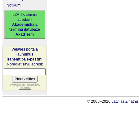
Notikumi
LZA TK termini
atrodami
Akadēmiskajā
terminu datubāzē
AkadTerm
Vēlaties portāla
jaunumus
saņemt pa e-pastu?
Norādiet savu adresi:
Pakalpojumu nodrošina
FeedBlitz
© 2005–2026
Latvijas Zinātņ