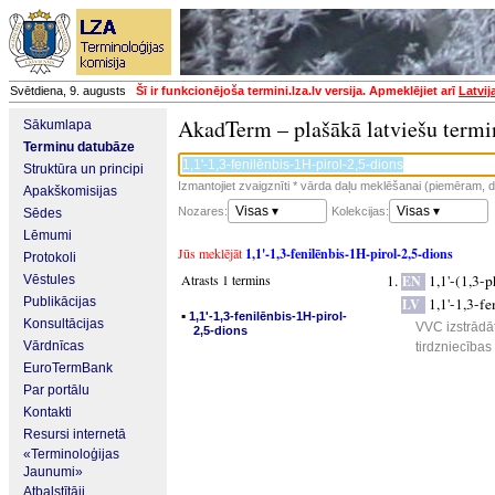
Svētdiena, 9. augusts
Šī ir funkcionējoša termini.lza.lv versija. Apmeklējiet arī
Latvij
AkadTerm – plašākā latviešu termi
Sākumlapa
Terminu datubāze
Struktūra un principi
Izmantojiet zvaigznīti * vārda daļu meklēšanai (piemēram, da
Apakškomisijas
Visas ▾
Visas ▾
Nozares:
Kolekcijas:
Sēdes
Lēmumi
Jūs meklējāt
1,1'-1,3-fenilēnbis-1H-pirol-2,5-dions
Protokoli
Atrasts 1 termins
1,1'-(1,3-
Vēstules
EN
Publikācijas
1,1'-1,3-f
LV
▪
1,1'-1,3-fenilēnbis-1H-pirol-
Konsultācijas
VVC izstrādā
2,5-dions
Vārdnīcas
tirdzniecības
EuroTermBank
Par portālu
Kontakti
Resursi internetā
«Terminoloģijas
Jaunumi»
Atbalstītāji