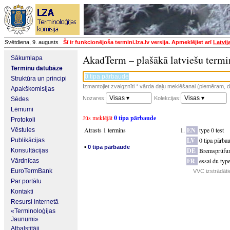
Svētdiena, 9. augusts
Šī ir funkcionējoša termini.lza.lv versija. Apmeklējiet arī
Latvij
AkadTerm – plašākā latviešu termi
Sākumlapa
Terminu datubāze
Struktūra un principi
Izmantojiet zvaigznīti * vārda daļu meklēšanai (piemēram, da
Apakškomisijas
Visas ▾
Visas ▾
Nozares:
Kolekcijas:
Sēdes
Lēmumi
Jūs meklējāt
0 tipa pārbaude
Protokoli
Atrasts 1 termins
EN
type 0 test
Vēstules
LV
0 tipa pārba
Publikācijas
▪
0 tipa pārbaude
DE
Bremsprüfu
Konsultācijas
FR
essai du typ
Vārdnīcas
EuroTermBank
VVC izstrādātie
Par portālu
Kontakti
Resursi internetā
«Terminoloģijas
Jaunumi»
Atbalstītāji