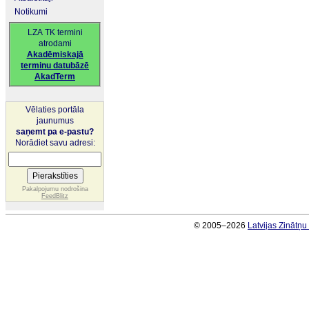
Notikumi
LZA TK termini
atrodami
Akadēmiskajā
terminu datubāzē
AkadTerm
Vēlaties portāla
jaunumus
saņemt pa e-pastu?
Norādiet savu adresi:
Pakalpojumu nodrošina
FeedBlitz
© 2005–2026
Latvijas Zinātņ