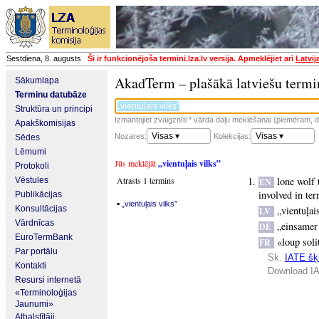
Sestdiena, 8. augusts
Šī ir funkcionējoša termini.lza.lv versija. Apmeklējiet arī
Latvij
AkadTerm – plašākā latviešu termi
Sākumlapa
Terminu datubāze
Struktūra un principi
Izmantojiet zvaigznīti * vārda daļu meklēšanai (piemēram, da
Apakškomisijas
Visas ▾
Visas ▾
Nozares:
Kolekcijas:
Sēdes
Lēmumi
Jūs meklējāt
„vientuļais vilks”
Protokoli
Atrasts 1 termins
lone wolf 
Vēstules
EN
involved in ter
Publikācijas
▪
„vientuļais vilks”
Konsultācijas
„vientuļai
LV
Vārdnīcas
„einsamer
DE
EuroTermBank
«loup soli
FR
Par portālu
Sk.
IATE šķi
Kontakti
Download IA
Resursi internetā
«Terminoloģijas
Jaunumi»
Atbalstītāji