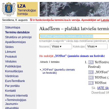
Sestdiena, 8. augusts
Šī ir funkcionējoša termini.lza.lv versija. Apmeklējiet arī
Latvij
AkadTerm – plašākā latviešu termi
Sākumlapa
Terminu datubāze
Struktūra un principi
Izmantojiet zvaigznīti * vārda daļu meklēšanai (piemēram, da
Apakškomisijas
Visas ▾
Visas ▾
Nozares:
Kolekcijas:
Sēdes
Lēmumi
Jūs meklējāt
„YO!Fest” (jauniešu ciemats un festivāls)
Protokoli
Atrasts 1 termins
Yo!Festiva
Vēstules
EN
Festival)
Publikācijas
▪
„YO!Fest” (jauniešu ciemats
Konsultācijas
„YO!Fest” 
LV
un festivāls)
Vārdnīcas
YO!Fest (
DE
EuroTermBank
YO!Fest
FR
Par portālu
Sk.
IATE šķi
Kontakti
Download IA
Resursi internetā
«Terminoloģijas
Jaunumi»
Atbalstītāji