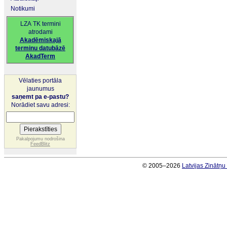
Notikumi
LZA TK termini
atrodami
Akadēmiskajā
terminu datubāzē
AkadTerm
Vēlaties portāla
jaunumus
saņemt pa e-pastu?
Norādiet savu adresi:
Pakalpojumu nodrošina
FeedBlitz
© 2005–2026
Latvijas Zinātņ