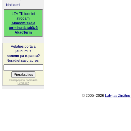
Notikumi
LZA TK termini
atrodami
Akadēmiskajā
terminu datubāzē
AkadTerm
Vēlaties portāla
jaunumus
saņemt pa e-pastu?
Norādiet savu adresi:
Pakalpojumu nodrošina
FeedBlitz
© 2005–2026
Latvijas Zinātņ