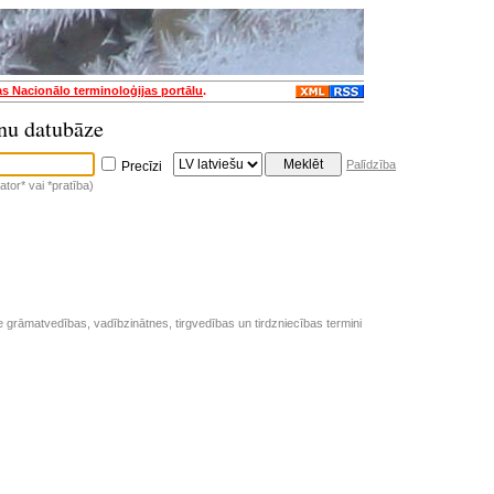
as Nacionālo terminoloģijas portālu
.
nu datubāze
Palīdzība
Precīzi
tor* vai *pratība)
e grāmatvedības, vadībzinātnes, tirgvedības un tirdzniecības termini