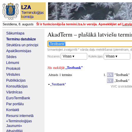
Sestdiena, 8. augusts
Šī ir funkcionējoša termini.lza.lv versija. Apmeklējiet arī
Latvij
AkadTerm – plašākā latviešu termi
Sākumlapa
Terminu datubāze
Struktūra un principi
Izmantojiet zvaigznīti * vārda daļu meklēšanai (piemēram, da
Apakškomisijas
Visas ▾
Visas ▾
Nozares:
Kolekcijas:
Sēdes
Lēmumi
Jūs meklējāt
„Testbank”
Protokoli
Atrasts 1 termins
EN
"Testbank"
Vēstules
LV
„Testbank”
Publikācijas
▪
„Testbank”
Konsultācijas
VVC izstrādāti
Vārdnīcas
EuroTermBank
Par portālu
Kontakti
Resursi internetā
«Terminoloģijas
Jaunumi»
Atbalstītāji