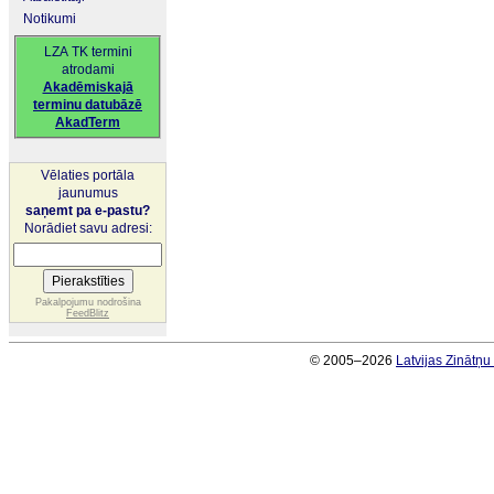
Notikumi
LZA TK termini
atrodami
Akadēmiskajā
terminu datubāzē
AkadTerm
Vēlaties portāla
jaunumus
saņemt pa e-pastu?
Norādiet savu adresi:
Pakalpojumu nodrošina
FeedBlitz
© 2005–2026
Latvijas Zinātņ