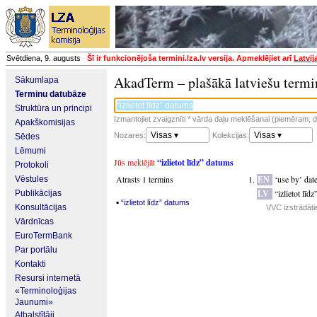
Svētdiena, 9. augusts
Šī ir funkcionējoša termini.lza.lv versija. Apmeklējiet arī
Latvij
AkadTerm – plašākā latviešu termi
Sākumlapa
Terminu datubāze
Struktūra un principi
Izmantojiet zvaigznīti * vārda daļu meklēšanai (piemēram, da
Apakškomisijas
Visas ▾
Visas ▾
Nozares:
Kolekcijas:
Sēdes
Lēmumi
Jūs meklējāt
“izlietot līdz” datums
Protokoli
Atrasts 1 termins
EN
‘use by’ dat
Vēstules
LV
“izlietot līd
Publikācijas
▪
“izlietot līdz” datums
Konsultācijas
VVC izstrādāti
Vārdnīcas
EuroTermBank
Par portālu
Kontakti
Resursi internetā
«Terminoloģijas
Jaunumi»
Atbalstītāji