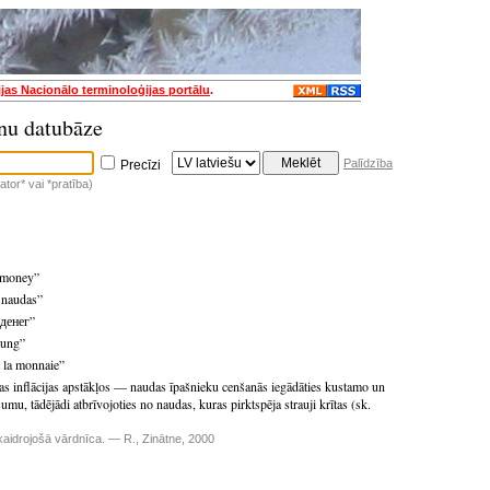
ijas Nacionālo terminoloģijas portālu
.
nu datubāze
Palīdzība
Precīzi
tor* vai *pratība)
m money”
 naudas”
 денег”
sung”
t la monnaie”
las inflācijas apstākļos — naudas īpašnieku cenšanās iegādāties kustamo un
mu, tādējādi atbrīvojoties no naudas, kuras pirktspēja strauji krītas (sk.
aidrojošā vārdnīca. — R., Zinātne, 2000