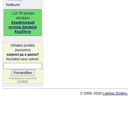
Notikumi
LZA TK termini
atrodami
Akadēmiskajā
terminu datubāzē
AkadTerm
Vēlaties portāla
jaunumus
saņemt pa e-pastu?
Norādiet savu adresi:
Pakalpojumu nodrošina
FeedBlitz
© 2005–2026
Latvijas Zinātņ