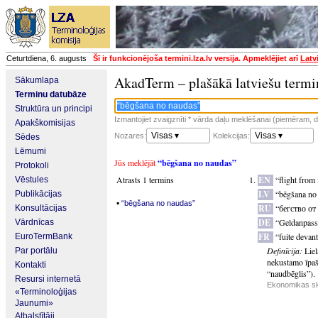
Ceturtdiena, 6. augusts
Šī ir funkcionējoša termini.lza.lv versija. Apmeklējiet arī
Latv
AkadTerm – plašākā latviešu termi
Sākumlapa
Terminu datubāze
Struktūra un principi
Izmantojiet zvaigznīti * vārda daļu meklēšanai (piemēram, da
Apakškomisijas
Visas ▾
Visas ▾
Nozares:
Kolekcijas:
Sēdes
Lēmumi
Jūs meklējāt
“bēgšana no naudas”
Protokoli
Atrasts 1 termins
EN
“flight fro
Vēstules
LV
“bēgšana no
Publikācijas
▪
“bēgšana no naudas”
RU
“бегство от
Konsultācijas
DE
“Geldanpas
Vārdnīcas
FR
“fuite devan
EuroTermBank
Definīcija:
Lie
Par portālu
nekustamo īpašu
Kontakti
“naudbēglis”).
Resursi internetā
Ekonomikas sk
«Terminoloģijas
Jaunumi»
Atbalstītāji