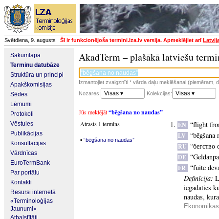
Svētdiena, 9. augusts
Šī ir funkcionējoša termini.lza.lv versija. Apmeklējiet arī
Latvij
AkadTerm – plašākā latviešu termi
Sākumlapa
Terminu datubāze
Struktūra un principi
Izmantojiet zvaigznīti * vārda daļu meklēšanai (piemēram, da
Apakškomisijas
Visas ▾
Visas ▾
Nozares:
Kolekcijas:
Sēdes
Lēmumi
Jūs meklējāt
“bēgšana no naudas”
Protokoli
Atrasts 1 termins
“flight f
Vēstules
EN
Publikācijas
“bēgšana 
LV
▪
“bēgšana no naudas”
Konsultācijas
“бегство 
RU
Vārdnīcas
“Geldanpa
DE
EuroTermBank
“fuite dev
FR
Par portālu
Definīcija:
L
Kontakti
iegādāties k
Resursi internetā
naudas, kuras
«Terminoloģijas
Ekonomikas 
Jaunumi»
Atbalstītāji