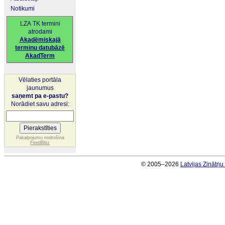
Notikumi
LZA TK termini
atrodami
Akadēmiskajā
terminu datubāzē
AkadTerm
Vēlaties portāla
jaunumus
saņemt pa e-pastu?
Norādiet savu adresi:
Pakalpojumu nodrošina
FeedBlitz
© 2005–2026
Latvijas Zinātņ