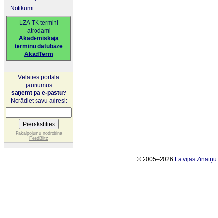
Notikumi
LZA TK termini
atrodami
Akadēmiskajā
terminu datubāzē
AkadTerm
Vēlaties portāla
jaunumus
saņemt pa e-pastu?
Norādiet savu adresi:
Pakalpojumu nodrošina
FeedBlitz
© 2005–2026
Latvijas Zinātņ