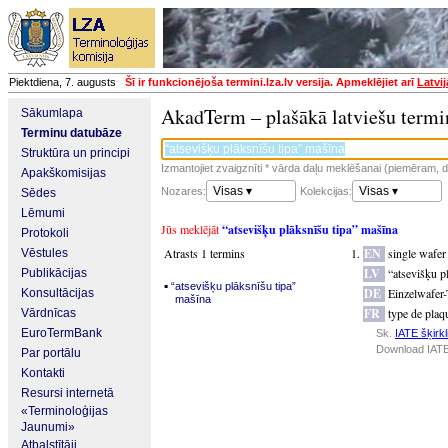
Piektdiena, 7. augusts
Šī ir funkcionējoša termini.lza.lv versija. Apmeklējiet arī
Latvi
AkadTerm – plašākā latviešu termi
Sākumlapa
Terminu datubāze
Struktūra un principi
Izmantojiet zvaigznīti * vārda daļu meklēšanai (piemēram, da
Apakškomisijas
Visas ▾
Visas ▾
Nozares:
Kolekcijas:
Sēdes
Lēmumi
Jūs meklējāt
“atsevišķu plāksnīšu tipa” mašīna
Protokoli
Atrasts 1 termins
EN
single wafer
Vēstules
LV
“atsevišķu p
Publikācijas
▪
“atsevišķu plāksnīšu tipa”
DE
Einzelwafer
Konsultācijas
mašīna
FR
type de plaq
Vārdnīcas
EuroTermBank
Sk.
IATE šķirkl
Download IATE
Par portālu
Kontakti
Resursi internetā
«Terminoloģijas
Jaunumi»
Atbalstītāji