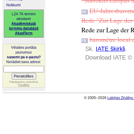
“Stāvoklis Eiropas S
Notikumi
EU-Jahresbarome
DE
LZA TK termini
Rede "Zur Lage der 
atrodami
Akadēmiskajā
Rede zur Lage der 
terminu datubāzē
AkadTerm
baromètre local 
FR
Vēlaties portāla
Sk.
IATE šķirkli
.
jaunumus
Download IATE © 
saņemt pa e-pastu?
Norādiet savu adresi:
Pakalpojumu nodrošina
FeedBlitz
© 2005–2026
Latvijas Zinātņ