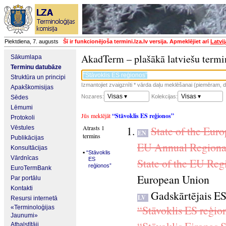
Piektdiena, 7. augusts
Šī ir funkcionējoša termini.lza.lv versija. Apmeklējiet arī
Latvi
AkadTerm – plašākā latviešu termi
Sākumlapa
Terminu datubāze
Struktūra un principi
Izmantojiet zvaigznīti * vārda daļu meklēšanai (piemēram, da
Apakškomisijas
Visas ▾
Visas ▾
Nozares:
Kolekcijas:
Sēdes
Lēmumi
Jūs meklējāt
“Stāvoklis ES reģionos”
Protokoli
Atrasts 1
State of the Eur
Vēstules
EN
termins
Publikācijas
EU Annual Regiona
Konsultācijas
▪
“Stāvoklis
Vārdnīcas
ES
State of the EU Reg
reģionos”
EuroTermBank
European Union
Par portālu
Kontakti
Gadskārtējais ES
LV
Resursi internetā
“Stāvoklis ES reģio
«Terminoloģijas
Jaunumi»
Atbalstītāji