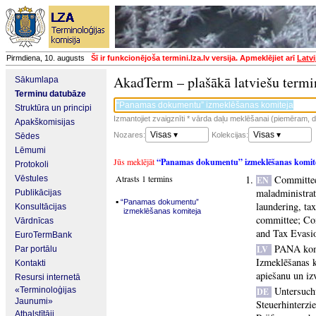
Pirmdiena, 10. augusts
Šī ir funkcionējoša termini.lza.lv versija. Apmeklējiet arī
Latvi
AkadTerm – plašākā latviešu termi
Sākumlapa
Terminu datubāze
Struktūra un principi
Izmantojiet zvaigznīti * vārda daļu meklēšanai (piemēram, da
Apakškomisijas
Visas ▾
Visas ▾
Nozares:
Kolekcijas:
Sēdes
Lēmumi
Jūs meklējāt
“Panamas dokumentu” izmeklēšanas komit
Protokoli
Atrasts 1 termins
Committee 
Vēstules
EN
maladministrat
Publikācijas
▪
“Panamas dokumentu”
laundering, ta
Konsultācijas
izmeklēšanas komiteja
committee
;
Co
Vārdnīcas
and Tax Evasi
EuroTermBank
PANA kom
LV
Par portālu
Izmeklēšanas k
Kontakti
apiešanu un iz
Resursi internetā
Untersuch
«Terminoloģijas
DE
Jaunumi»
Steuerhinterzi
Atbalstītāji