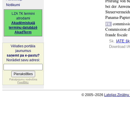
Prüfung von b
Notikumi
bei der Anwen
Steuervermeid
LZA TK termini
Panama-Papier
atrodami
Akadēmiskajā
commissi
FR
terminu datubāzē
Commission d'e
AkadTerm
fraude fiscale
Sk.
IATE šķi
Vēlaties portāla
Download IA
jaunumus
saņemt pa e-pastu?
Norādiet savu adresi:
Pakalpojumu nodrošina
FeedBlitz
© 2005–2026
Latvijas Zinātņ