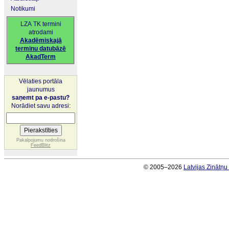
Notikumi
LZA TK termini
atrodami
Akadēmiskajā
terminu datubāzē
AkadTerm
Vēlaties portāla
jaunumus
saņemt pa e-pastu?
Norādiet savu adresi:
Pakalpojumu nodrošina
FeedBlitz
© 2005–2026
Latvijas Zinātņ