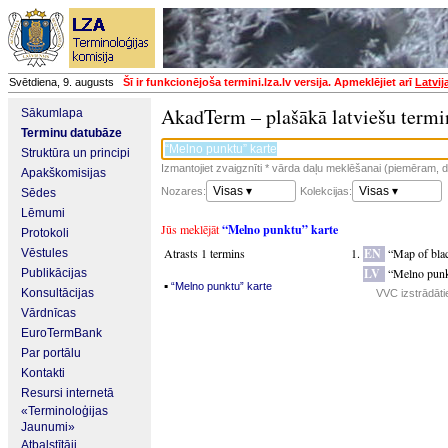
Svētdiena, 9. augusts
Šī ir funkcionējoša termini.lza.lv versija. Apmeklējiet arī
Latvij
AkadTerm – plašākā latviešu termi
Sākumlapa
Terminu datubāze
Struktūra un principi
Izmantojiet zvaigznīti * vārda daļu meklēšanai (piemēram, da
Apakškomisijas
Visas ▾
Visas ▾
Nozares:
Kolekcijas:
Sēdes
Lēmumi
Jūs meklējāt
“Melno punktu” karte
Protokoli
Atrasts 1 termins
EN
“Map of bla
Vēstules
LV
“Melno punk
Publikācijas
▪
“Melno punktu” karte
Konsultācijas
VVC izstrādātie
Vārdnīcas
EuroTermBank
Par portālu
Kontakti
Resursi internetā
«Terminoloģijas
Jaunumi»
Atbalstītāji