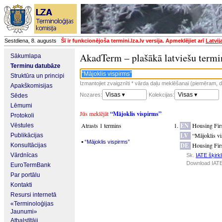
Sestdiena, 8. augusts
Šī ir funkcionējoša termini.lza.lv versija. Apmeklējiet arī
Latvij
AkadTerm – plašākā latviešu termi
Sākumlapa
Terminu datubāze
Struktūra un principi
Izmantojiet zvaigznīti * vārda daļu meklēšanai (piemēram, da
Apakškomisijas
Visas ▾
Visas ▾
Nozares:
Kolekcijas:
Sēdes
Lēmumi
Jūs meklējāt
“Mājoklis vispirms”
Protokoli
Atrasts 1 termins
EN
Housing Fir
Vēstules
LV
“Mājoklis v
Publikācijas
▪
“Mājoklis vispirms”
DE
Housing Fir
Konsultācijas
Vārdnīcas
Sk.
IATE šķirkl
Download IATE
EuroTermBank
Par portālu
Kontakti
Resursi internetā
«Terminoloģijas
Jaunumi»
Atbalstītāji