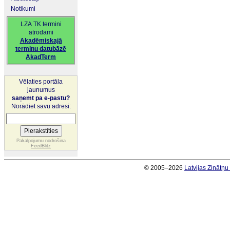
Notikumi
LZA TK termini
atrodami
Akadēmiskajā
terminu datubāzē
AkadTerm
Vēlaties portāla
jaunumus
saņemt pa e-pastu?
Norādiet savu adresi:
Pakalpojumu nodrošina
FeedBlitz
© 2005–2026
Latvijas Zinātņ