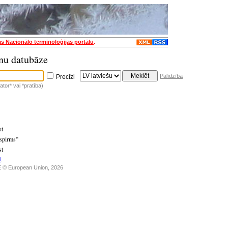
as Nacionālo terminoloģijas portālu
.
nu datubāze
Palīdzība
Precīzi
tor* vai *pratība)
st
ispirms”
st
i
.
 © European Union, 2026