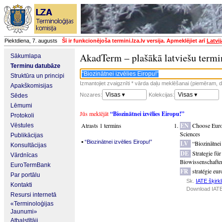
Piektdiena, 7. augusts
Šī ir funkcionējoša termini.lza.lv versija. Apmeklējiet arī
Latvi
AkadTerm – plašākā latviešu termi
Sākumlapa
Terminu datubāze
Struktūra un principi
Izmantojiet zvaigznīti * vārda daļu meklēšanai (piemēram, da
Apakškomisijas
Visas ▾
Visas ▾
Nozares:
Kolekcijas:
Sēdes
Lēmumi
Jūs meklējāt
“Biozinātnei izvēlies Eiropu!”
Protokoli
Atrasts 1 termins
EN
Choose Euro
Vēstules
Sciences
Publikācijas
▪
“Biozinātnei izvēlies Eiropu!”
LV
“Biozinātnei
Konsultācijas
DE
Strategie fü
Vārdnīcas
Biowissenschafte
EuroTermBank
FR
stratégie eu
Par portālu
Sk.
IATE šķirkl
Kontakti
Download IATE
Resursi internetā
«Terminoloģijas
Jaunumi»
Atbalstītāji