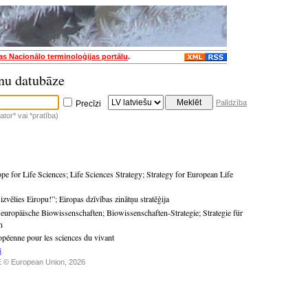
jas Nacionālo terminoloģijas portālu
.
nu datubāze
Palīdzība
Precīzi
tor* vai *pratība)
pe for Life Sciences
;
Life Sciences Strategy
;
Strategy for European Life
 izvēlies Eiropu!”
;
Eiropas dzīvības zinātņu stratēģija
r europäische Biowissenschaften
;
Biowissenschaften-Strategie
;
Strategie für
n
ropéenne pour les sciences du vivant
i
.
 © European Union, 2026