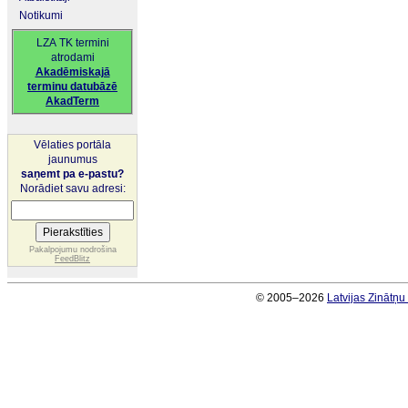
Notikumi
LZA TK termini
atrodami
Akadēmiskajā
terminu datubāzē
AkadTerm
Vēlaties portāla
jaunumus
saņemt pa e-pastu?
Norādiet savu adresi:
Pakalpojumu nodrošina
FeedBlitz
© 2005–2026
Latvijas Zinātņ