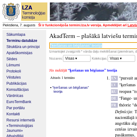
Piektdiena, 7. augusts
Šī ir funkcionējoša termini.lza.lv versija. Apmeklējiet arī
Latvi
AkadTerm – plašākā latviešu termi
Sākumlapa
Terminu datubāze
Struktūra un principi
Izmantojiet zvaigznīti * vārda daļu meklēšanai (piemēram, da
Apakškomisijas
Visas ▾
Visas ▾
Nozares:
Kolekcijas:
Sēdes
Lēmumi
Jūs meklējāt
“ķeršanas un bēgšanas” teorija
Protokoli
Atrasts 1 termins
“pursuit a
Vēstules
EN
Publikācijas
“ķeršanas 
LV
▪
“ķeršanas un bēgšanas”
Konsultācijas
теория “п
RU
teorija
Vārdnīcas
“Fange- u
DE
EuroTermBank
théorie “d
FR
Par portālu
Definīcija:
T
Kontakti
nacionālajā 
Resursi internetā
augstāku alg
«Terminoloģijas
cenšas izvai
Jaunumi»
pasākumus, l
Atbalstītāji