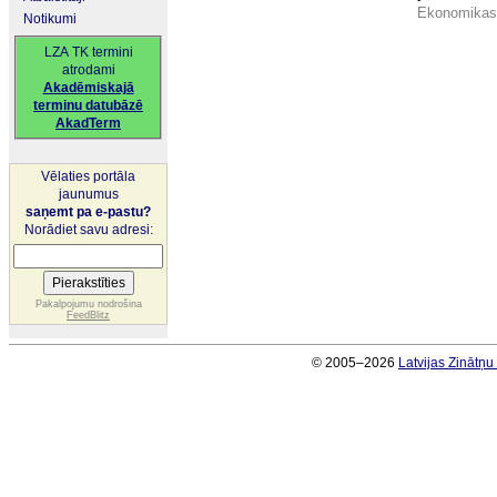
Ekonomikas 
Notikumi
LZA TK termini
atrodami
Akadēmiskajā
terminu datubāzē
AkadTerm
Vēlaties portāla
jaunumus
saņemt pa e-pastu?
Norādiet savu adresi:
Pakalpojumu nodrošina
FeedBlitz
© 2005–2026
Latvijas Zinātņ