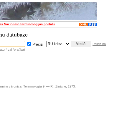
jas Nacionālo terminoloģijas portālu
.
nu datubāze
Palīdzība
Precīzi
tor* vai *pratība)
rminu vārdnīca. Terminoloģija 9. — R., Zinātne, 1973.