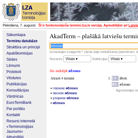
Piektdiena, 7. augusts
Šī ir funkcionējoša termini.lza.lv versija. Apmeklējiet arī
Latvi
AkadTerm – plašākā latviešu termi
Sākumlapa
Terminu datubāze
Struktūra un principi
Izmantojiet zvaigznīti * vārda daļu meklēšanai (piemēram, da
Apakškomisijas
Visas ▾
Visas ▾
Nozares:
Kolekcijas:
Sēdes
Lēmumi
Jūs meklējāt
яблоко
Protokoli
Atrasti 4 termini
LV
ābols
Vēstules
RU
яблоко
Publikācijas
▪
глазное
яблоко
Konsultācijas
Agronomijas te
▪
лесное
яблоко
Vārdnīcas
▪
упорное
яблоко
▪
EuroTermBank
яблоко
Par portālu
Kontakti
Resursi internetā
«Terminoloģijas
Jaunumi»
Atbalstītāji