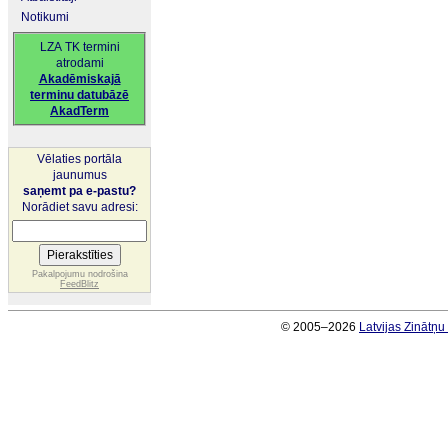
Notikumi
LZA TK termini
atrodami
Akadēmiskajā
terminu datubāzē
AkadTerm
Vēlaties portāla
jaunumus
saņemt pa e-pastu?
Norādiet savu adresi:
Pakalpojumu nodrošina
FeedBlitz
© 2005–2026
Latvijas Zinātņ