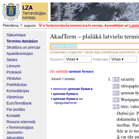
Piektdiena, 7. augusts
Šī ir funkcionējoša termini.lza.lv versija. Apmeklējiet arī
Latvi
AkadTerm – plašākā latviešu termi
Sākumlapa
Terminu datubāze
Struktūra un principi
Izmantojiet zvaigznīti * vārda daļu meklēšanai (piemēram, da
Apakškomisijas
Visas ▾
Visas ▾
Nozares:
Kolekcijas:
Sēdes
Lēmumi
Jūs meklējāt
ценная бумага
Protokoli
Atrasti 3 termini
security
Vēstules
EN
Publikācijas
vērtspapīr
LV
▪
именная
ценная бумага
Konsultācijas
ценная б
RU
▪
ценная бумага
Vārdnīcas
▪
Wertpapie
ценная бумага
на
DE
предъявителя
EuroTermBank
titre
;
vale
FR
Par portālu
Definīcija:
P
Kontakti
dokumenta īp
Resursi internetā
tiesības. Pa
«Terminoloģijas
līdz ar to t
Jaunumi»
Δ var tikt p
Atbalstītāji