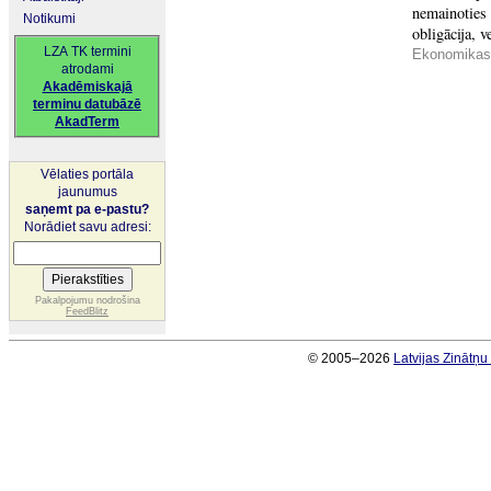
nemainoties 
Notikumi
obligācija, v
LZA TK termini
Ekonomikas 
atrodami
Akadēmiskajā
terminu datubāzē
AkadTerm
Vēlaties portāla
jaunumus
saņemt pa e-pastu?
Norādiet savu adresi:
Pakalpojumu nodrošina
FeedBlitz
© 2005–2026
Latvijas Zinātņ