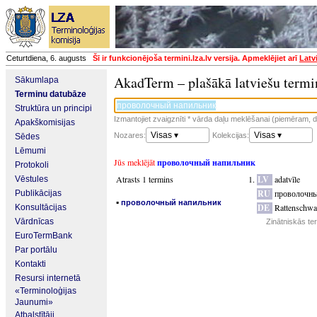
Ceturtdiena, 6. augusts
Šī ir funkcionējoša termini.lza.lv versija. Apmeklējiet arī
Latv
AkadTerm – plašākā latviešu termi
Sākumlapa
Terminu datubāze
Struktūra un principi
Izmantojiet zvaigznīti * vārda daļu meklēšanai (piemēram, da
Apakškomisijas
Visas ▾
Visas ▾
Nozares:
Kolekcijas:
Sēdes
Lēmumi
Jūs meklējāt
проволочный напильник
Protokoli
Atrasts 1 termins
LV
adatvīle
Vēstules
RU
проволочны
Publikācijas
▪
проволочный напильник
DE
Rattenschw
Konsultācijas
Vārdnīcas
Zinātniskās te
EuroTermBank
Par portālu
Kontakti
Resursi internetā
«Terminoloģijas
Jaunumi»
Atbalstītāji