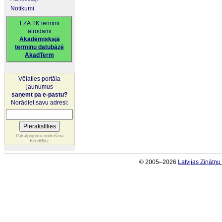
Notikumi
LZA TK termini
atrodami
Akadēmiskajā
terminu datubāzē
AkadTerm
Vēlaties portāla
jaunumus
saņemt pa e-pastu?
Norādiet savu adresi:
Pakalpojumu nodrošina
FeedBlitz
© 2005–2026
Latvijas Zinātņ